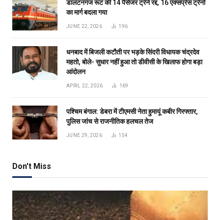
डालटनगंज रूट की 14 पैसेंजर ट्रेनें रद्द, 16 एक्सप्रेस ट्रेनों
का मार्ग बदला गया
JUNE 22, 2026
196
धनबाद में बिजली कटौती पर भड़के सिंदरी विधायक चंद्रदेव
महतो, बोले- सुधार नहीं हुआ तो डीवीसी के खिलाफ होगा बड़ा
आंदोलन
APRIL 22, 2026
169
पश्चिम बंगाल: डेबरा में टीएमसी नेता हुमायूं कबीर गिरफ्तार,
पुलिस जांच से राजनीतिक हलचल तेज
JUNE 29, 2026
154
Don't Miss