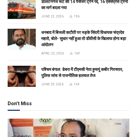
डालटनगंज रूट की 14 पैसेंजर ट्रेनें रद्द, 16 एक्सप्रेस ट्रेनों
का मार्ग बदला गया
JUNE 22, 2026
196
धनबाद में बिजली कटौती पर भड़के सिंदरी विधायक चंद्रदेव
महतो, बोले- सुधार नहीं हुआ तो डीवीसी के खिलाफ होगा बड़ा
आंदोलन
APRIL 22, 2026
169
पश्चिम बंगाल: डेबरा में टीएमसी नेता हुमायूं कबीर गिरफ्तार,
पुलिस जांच से राजनीतिक हलचल तेज
JUNE 29, 2026
154
Don't Miss