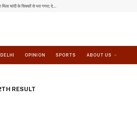
हजारीबाग में बारिश से गिरी मिट्टी की दीवार, अंदर छिपा मिला चांदी के सिक्कों से भरा गगरा; देखने उमड़ी भीड़
DELHI
OPINION
SPORTS
ABOUT US
2TH RESULT