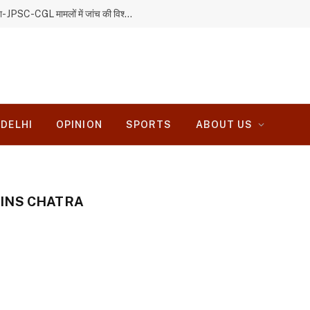
बाबूलाल मरांडी ने सीआईडी जांच पर उठाए सवाल, कहा- JPSC-CGL मामलों में जांच की विश्वसनीयता पर जनता का भरोसा नहीं
DELHI
OPINION
SPORTS
ABOUT US
INS CHATRA