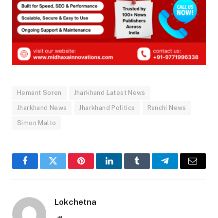
Hemant Soren
Jharkhand Latest News
Jharkhand News
Jharkhand Politics
Ranchi News
Simon Malto
Facebook
Twitter
Pinterest
LinkedIn
Tumblr
Telegram
Email
Lokchetna
Website