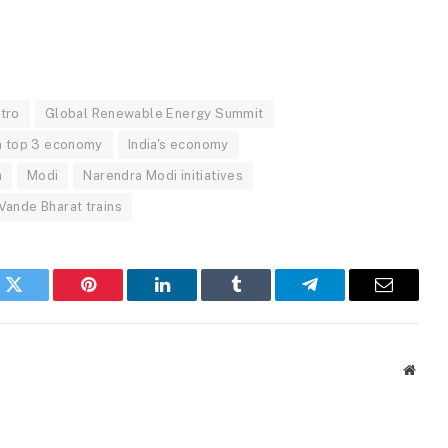
tro
Global Renewable Energy Summit
a top 3 economy
India's economy
a
Modi
Narendra Modi initiatives
Vande Bharat trains
k
Twitter
Pinterest
LinkedIn
Tumblr
Telegram
Email
Websi