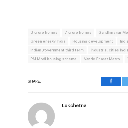
3 crore homes
7 crore homes
Gandhinagar Me
Green energy India
Housing development
Indi
Indian government third term
Industrial cities Indi
PM Modi housing scheme
Vande Bharat Metro
SHARE.
Faceboo
Lokchetna