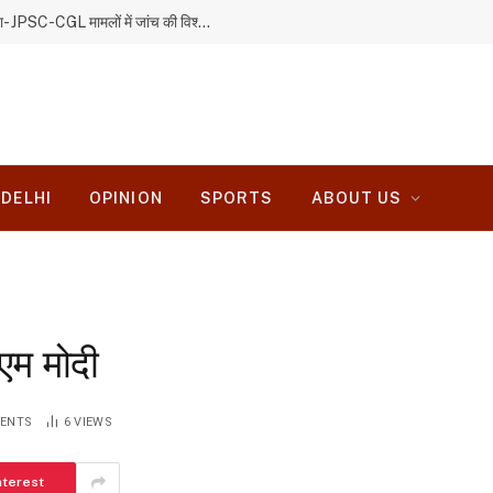
बाबूलाल मरांडी ने सीआईडी जांच पर उठाए सवाल, कहा- JPSC-CGL मामलों में जांच की विश्वसनीयता पर जनता का भरोसा नहीं
DELHI
OPINION
SPORTS
ABOUT US
ीएम मोदी
ENTS
6
VIEWS
nterest