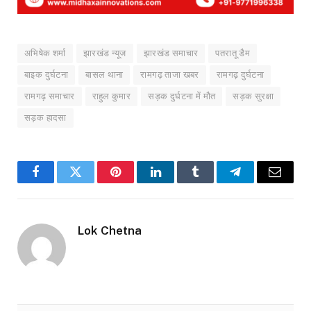
अभिषेक शर्मा
झारखंड न्यूज
झारखंड समाचार
पतरातू डैम
बाइक दुर्घटना
बासल थाना
रामगढ़ ताजा खबर
रामगढ़ दुर्घटना
रामगढ़ समाचार
राहुल कुमार
सड़क दुर्घटना में मौत
सड़क सुरक्षा
सड़क हादसा
Facebook
Twitter
Pinterest
LinkedIn
Tumblr
Telegram
Email
Lok Chetna