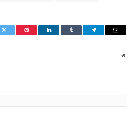
k
Twitter
Pinterest
LinkedIn
Tumblr
Telegram
Email
Websi