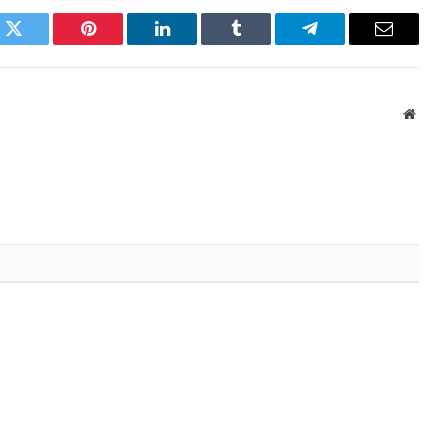
k
Twitter
Pinterest
LinkedIn
Tumblr
Telegram
Email
Websi