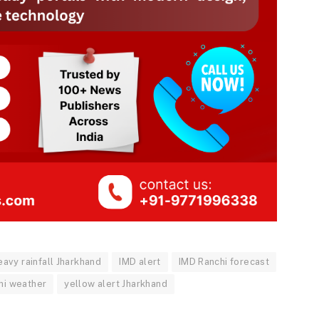
eavy rainfall Jharkhand
IMD alert
IMD Ranchi forecast
hi weather
yellow alert Jharkhand