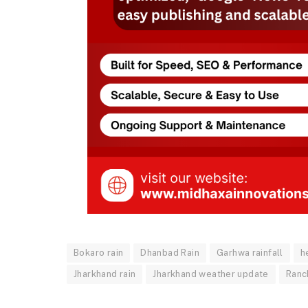
Bokaro rain
Dhanbad Rain
Garhwa rainfall
h
Jharkhand rain
Jharkhand weather update
Ranc