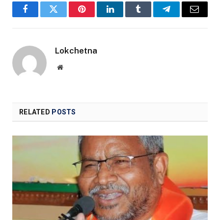
Facebook
Twitter
Pinterest
LinkedIn
Tumblr
Telegram
Email
Lokchetna
Website
RELATED
POSTS