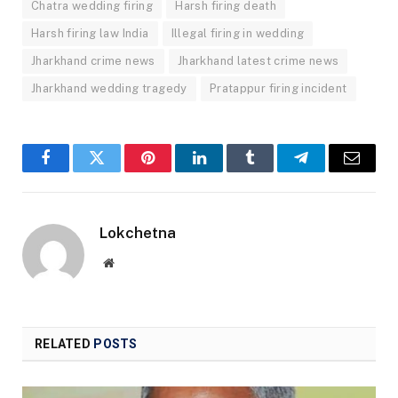
Chatra wedding firing
Harsh firing death
Harsh firing law India
Illegal firing in wedding
Jharkhand crime news
Jharkhand latest crime news
Jharkhand wedding tragedy
Pratappur firing incident
Facebook
Twitter
Pinterest
LinkedIn
Tumblr
Telegram
Email
Lokchetna
Website
RELATED
POSTS