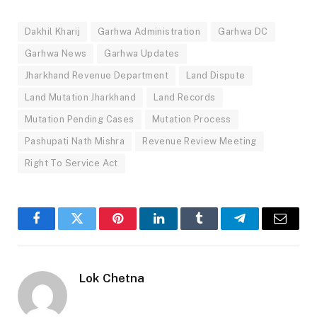
Dakhil Kharij
Garhwa Administration
Garhwa DC
Garhwa News
Garhwa Updates
Jharkhand Revenue Department
Land Dispute
Land Mutation Jharkhand
Land Records
Mutation Pending Cases
Mutation Process
Pashupati Nath Mishra
Revenue Review Meeting
Right To Service Act
Facebook
Twitter
Pinterest
LinkedIn
Tumblr
Telegram
Email
Lok Chetna