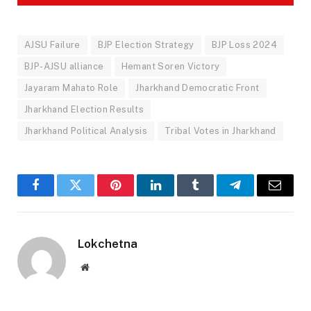
AJSU Failure
BJP Election Strategy
BJP Loss 2024
BJP-AJSU alliance
Hemant Soren Victory
Jayaram Mahato Role
Jharkhand Democratic Front
Jharkhand Election Results
Jharkhand Political Analysis
Tribal Votes in Jharkhand
Facebook
Twitter
Pinterest
LinkedIn
Tumblr
Telegram
Email
Lokchetna
Website